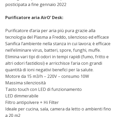
posticipata a fine gennaio 2022
era:
è:
385,00€.
295,00€.
Purificatore aria AirO’ Desk:
Purificatore d’aria per aria più pura grazie alla
tecnologia del Plasma a Freddo, silenzioso ed efficace
Sanifica l’ambiente nella stanza in cui lavora; è efficace
nell’eliminare virus, batteri, spore, funghi, muffe.
Elimina vari tipi di odori in tempi rapidi (fumo, fritto e
altri odori fastidiosi) e arricchisce l’aria con grandi
quantità di ioni negativi benefici per la salute.
Motore da 15 m3/h – 220V – consumo 10W
Massima silenziosità
Tasto touch con LED di funzionamento
LED dimmerabile
Filtro antipolvere + Hi Filter
Ideale per cucina, sala, camera da letto o ambienti fino
a 20 m2