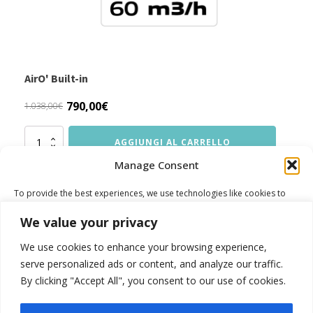
AirO' Built-in
790,00
€
1.038,00
€
Il
Il
prezzo
prezzo
originale
attuale
AirO'
AGGIUNGI AL CARRELLO
era:
è:
Built-
1.038,00€.
790,00€.
Manage Consent
in
quantità
To provide the best experiences, we use technologies like cookies to
store and/or access device information. Consenting to these
technologies will allow us to process data such as browsing behavior or
We value your privacy
unique IDs on this site. Not consenting or withdrawing consent, may
adversely affect certain features and functions.
We use cookies to enhance your browsing experience,
serve personalized ads or content, and analyze our traffic.
Gestisci servizi
By clicking "Accept All", you consent to our use of cookies.
Verifica la qualità dell'aria dove vivi
Accept