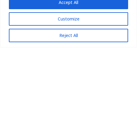
Accept All
Deny
Customize
View preferences
IT
Reject All
Cookie Policy
Privacy Policy