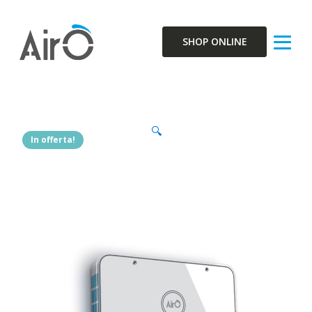
SHOP ONLINE
🔍
In offerta!