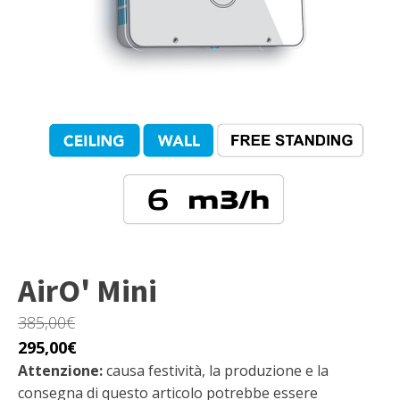
AirO' Mini
385,00
€
Il
Il
295,00
€
prezzo
Attenzione:
prezzo
causa festività, la produzione e la
consegna di questo articolo potrebbe essere
originale
attuale